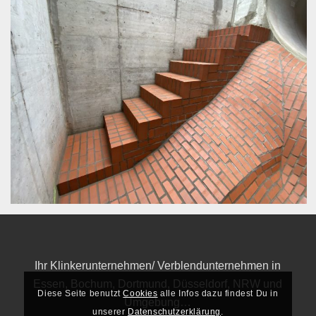
Ihr Klinkerunternehmen/ Verblendunternehmen in
Essen, Bochum, Dortmund, Düsseldorf, NRW und
Diese Seite benutzt
Cookies
alle Infos dazu findest Du in
Umgebung…
unserer
Datenschutzerklärung
.